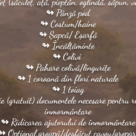
ț (săculeț, ață, pieptăn, oglindă, săpun, v
↬ Pânză pod
↬ Costum/haine
↬ Șapcă/ Eșarfă
↬ Încălțăminte
↬ Colivi
↬ Pahare colivă/lingurițe
↬ 1 coroană din flori naturale
↬ 1 toiag
e (gratuit) documentele necesare pentru ri
înmormântare
↬ Ridicarea ajutorului de înmormântare
↬ Opțional groapă/desfăcut cavou/gropar