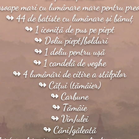
soape mari cu lumânare mare pentru preo
↬ 44 de batiste cu lumânare și bănuț
↬ 1 iconiță de pus pe piept
↬ Doliu piept/bolduri
↬ 1 doliu pentru ușă
↬ 1 candelă de veghe
↬ 4 lumânări de citire a stâlpilor
↬ Cățui (tămâier)
↬ Carbune
↬ Tămâie
↬ Vin/ulei
↬ Căni/găleată