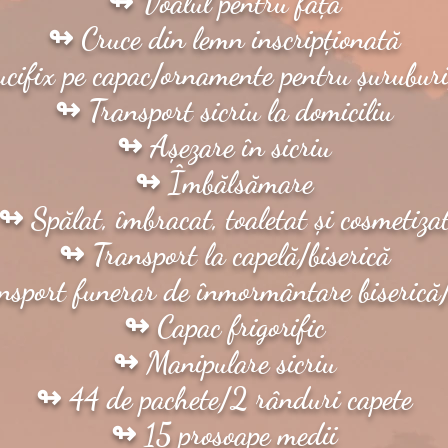
↬ Voalul pentru față
↬ Cruce din lemn inscripționată
ucifix pe capac/ornamente pentru șurubur
↬ Transport sicriu la domiciliu
↬ Așezare în sicriu
↬ Îmbălsămare
↬ Spălat, îmbracat, toaletat și cosmetiza
↬ Transport la capelă/biserică
sport funerar de înmormântare biserică/
↬ Capac frigorific
↬ Manipulare sicriu
↬ 44 de pachete/2 rânduri capete
↬ 15 prosoape medii