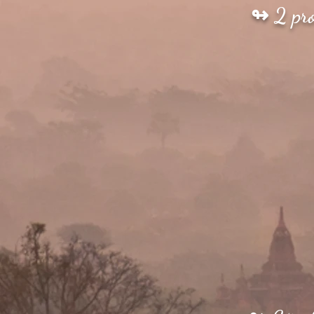
↬ 2 pro