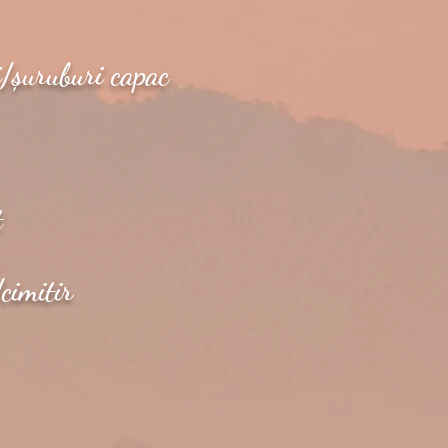
i/șuruburi capac
t
cimitir