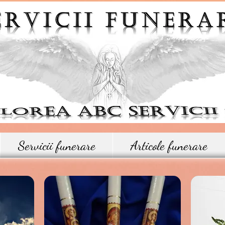
Servicii funerare
Articole funerare