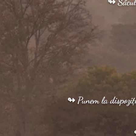
↬ Săcule
↬ Punem la dispoziți