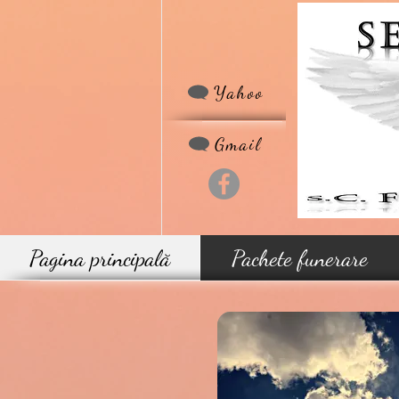
Yahoo
Gmail
Pagina principală
Pachete funerare