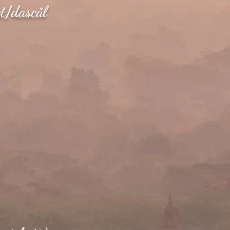
t/dascăl