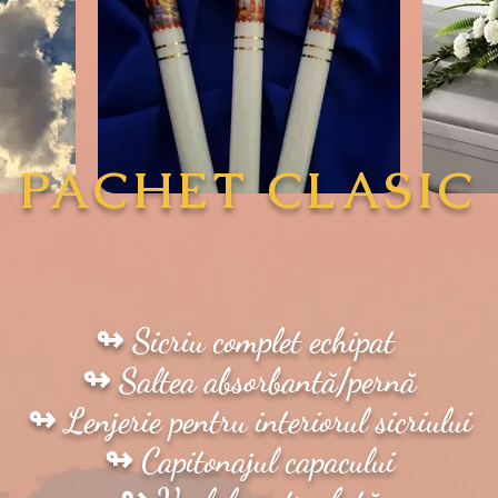
PACHET
CLASIC
↬ Sicriu complet echipat
↬ Saltea absorbantă/pernă
↬ Lenjerie pentru interiorul sicriului
↬ Capitonajul capacului