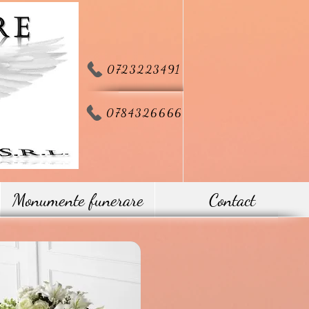
0723223491
0784326666
Monumente funerare
Contact