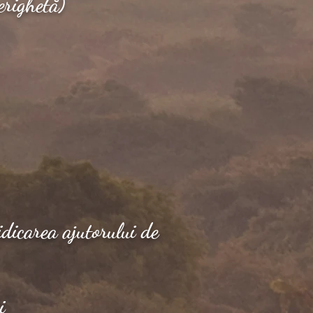
erighetă)
dicarea ajutorului de
i