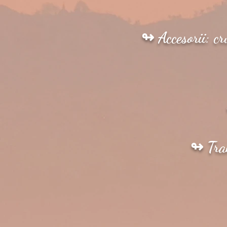
↬ Accesorii: cr
↬ Tran